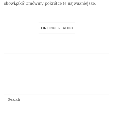
obowiązki? Omówmy pokrótce te najważniejsze.
CONTINUE READING
Search
SEA
for: