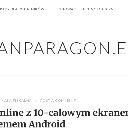
RADY DLA PODATNIKÓW
INNOWACJE TECHNOLOGICZNE
ANPARAGON.
KASA FISKALNA
POST A COMMENT
online z 10-calowym ekrane
temem Android