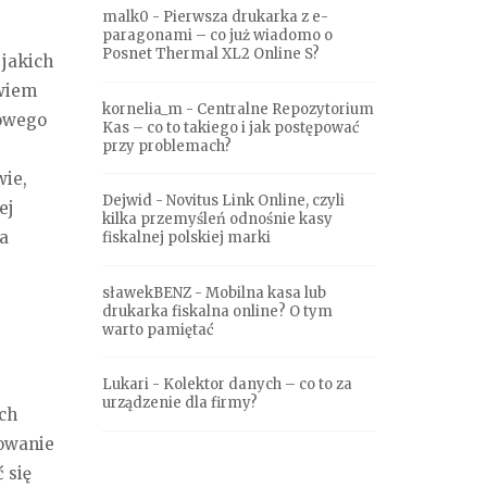
malk0
-
Pierwsza drukarka z e-
paragonami – co już wiadomo o
Posnet Thermal XL2 Online S?
 jakich
owiem
kornelia_m
-
Centralne Repozytorium
lowego
Kas – co to takiego i jak postępować
przy problemach?
wie,
Dejwid
-
Novitus Link Online, czyli
ej
kilka przemyśleń odnośnie kasy
ia
fiskalnej polskiej marki
sławekBENZ
-
Mobilna kasa lub
drukarka fiskalna online? O tym
warto pamiętać
Lukari
-
Kolektor danych – co to za
urządzenie dla firmy?
ych
towanie
 się