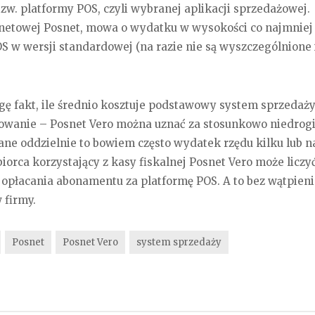
zw. platformy POS, czyli wybranej aplikacji sprzedażowej.
rnetowej Posnet, mowa o wydatku w wysokości co najmniej 
OS w wersji standardowej (na razie nie są wyszczególnione
gę fakt, ile średnio kosztuje podstawowy system sprzedaż
owanie – Posnet Vero można uznać za stosunkowo niedrog
ne oddzielnie to bowiem często wydatek rzędu kilku lub 
biorca korzystający z kasy fiskalnej Posnet Vero może liczy
 opłacania abonamentu za platformę POS. A to bez wątpien
 firmy.
Posnet
Posnet Vero
system sprzedaży