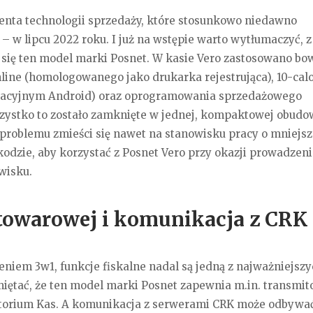
enta technologii sprzedaży, które stosunkowo niedawno
 w lipcu 2022 roku. I już na wstępie warto wytłumaczyć, z
się ten model marki Posnet. W kasie Vero zastosowano b
nline (homologowanego jako drukarka rejestrująca), 10-ca
eracyjnym Android) oraz oprogramowania sprzedażowego
Wszystko to zostało zamknięte w jednej, kompaktowej obudo
problemu zmieści się nawet na stanowisku pracy o mniejsz
zkodzie, aby korzystać z Posnet Vero przy okazji prowadzen
wisku.
 towarowej i komunikacja z CRK
niem 3w1, funkcje fiskalne nadal są jedną z najważniejsz
iętać, że ten model marki Posnet zapewnia m.in. transmi
orium Kas. A komunikacja z serwerami CRK może odbywać