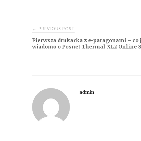
Post
PREVIOUS POST
←
Pierwsza drukarka z e-paragonami – co 
navigation
wiadomo o Posnet Thermal XL2 Online S
admin