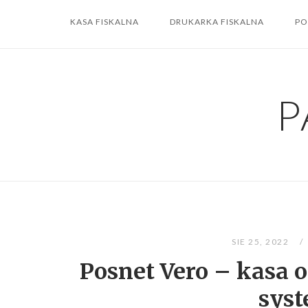
Skip
KASA FISKALNA
DRUKARKA FISKALNA
PO
to
content
P
SIE 25, 2022
Posnet Vero – kasa 
sys