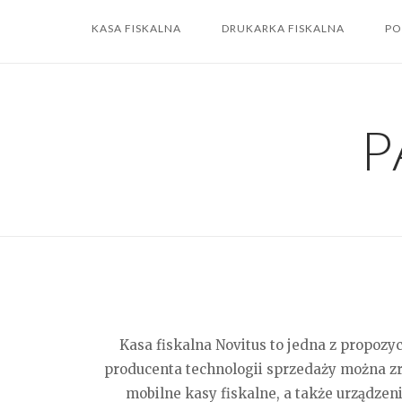
Skip
KASA FISKALNA
DRUKARKA FISKALNA
PO
to
content
P
Kasa fiskalna Novitus to jedna z propozy
producenta technologii sprzedaży można zr
mobilne kasy fiskalne, a także urządze