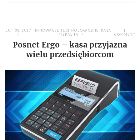
LUT 08, 2017
INNOWACJE TECHNOLOGICZNE
,
KASA
1
FISKALNA
COMMENT
Posnet Ergo – kasa przyjazna
wielu przedsiębiorcom