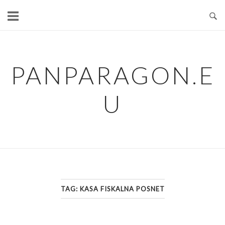
Skip
to
content
PANPARAGON.E
U
TAG:
KASA FISKALNA POSNET