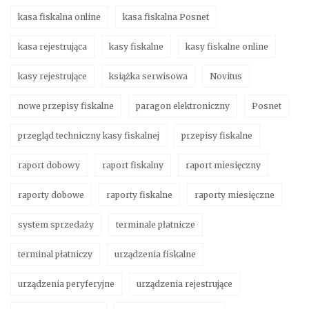
kasa fiskalna online
kasa fiskalna Posnet
kasa rejestrująca
kasy fiskalne
kasy fiskalne online
kasy rejestrujące
książka serwisowa
Novitus
nowe przepisy fiskalne
paragon elektroniczny
Posnet
przegląd techniczny kasy fiskalnej
przepisy fiskalne
raport dobowy
raport fiskalny
raport miesięczny
raporty dobowe
raporty fiskalne
raporty miesięczne
system sprzedaży
terminale płatnicze
terminal płatniczy
urządzenia fiskalne
urządzenia peryferyjne
urządzenia rejestrujące