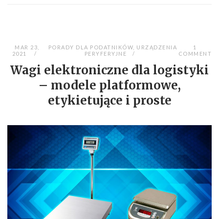
MAR 23,
PORADY DLA PODATNIKÓW
,
URZĄDZENIA
1
2021
PERYFERYJNE
COMMENT
Wagi elektroniczne dla logistyki
– modele platformowe,
etykietujące i proste