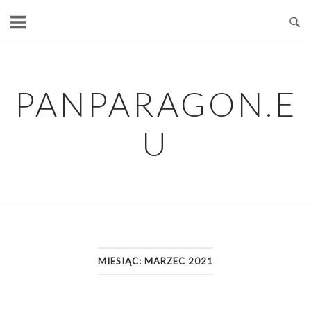
Skip
to
content
PANPARAGON.E
U
MIESIĄC:
MARZEC 2021