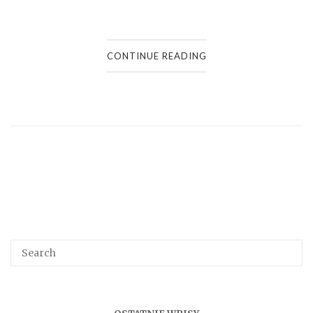
CONTINUE READING
Search
SEA
for: