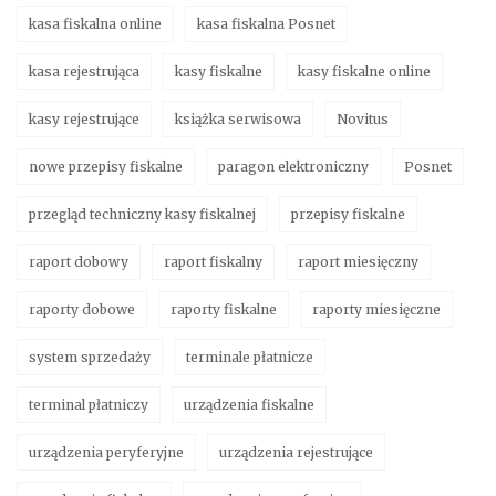
kasa fiskalna online
kasa fiskalna Posnet
kasa rejestrująca
kasy fiskalne
kasy fiskalne online
kasy rejestrujące
książka serwisowa
Novitus
nowe przepisy fiskalne
paragon elektroniczny
Posnet
przegląd techniczny kasy fiskalnej
przepisy fiskalne
raport dobowy
raport fiskalny
raport miesięczny
raporty dobowe
raporty fiskalne
raporty miesięczne
system sprzedaży
terminale płatnicze
terminal płatniczy
urządzenia fiskalne
urządzenia peryferyjne
urządzenia rejestrujące