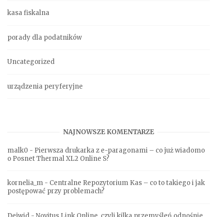
kasa fiskalna
porady dla podatników
Uncategorized
urządzenia peryferyjne
NAJNOWSZE KOMENTARZE
malk0
-
Pierwsza drukarka z e-paragonami – co już wiadomo
o Posnet Thermal XL2 Online S?
kornelia_m
-
Centralne Repozytorium Kas – co to takiego i jak
postępować przy problemach?
Dejwid
-
Novitus Link Online, czyli kilka przemyśleń odnośnie