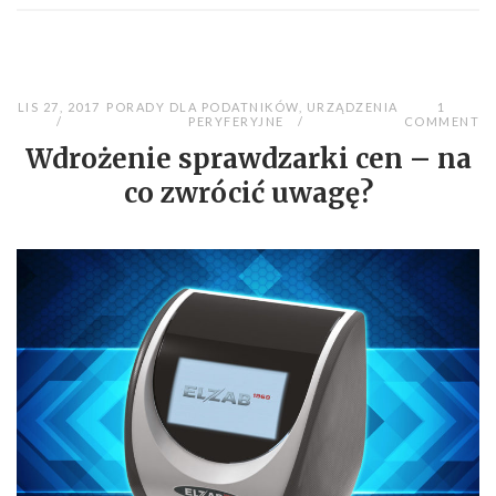
LIS 27, 2017
PORADY DLA PODATNIKÓW
,
URZĄDZENIA
1
PERYFERYJNE
COMMENT
Wdrożenie sprawdzarki cen – na
co zwrócić uwagę?