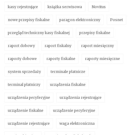
kasy rejestrujące
książka serwisowa
Novitus
nowe przepisy fiskalne
paragon elektroniczny
Posnet
przegląd techniczny kasy fiskalnej
przepisy fiskalne
raport dobowy
raport fiskalny
raport miesięczny
raporty dobowe
raporty fiskalne
raporty miesięczne
system sprzedaży
terminale płatnicze
terminal płatniczy
urządzenia fiskalne
urządzenia peryferyjne
urządzenia rejestrujące
urządzenie fiskalne
urządzenie peryferyjne
urządzenie rejestrujące
waga elektroniczna