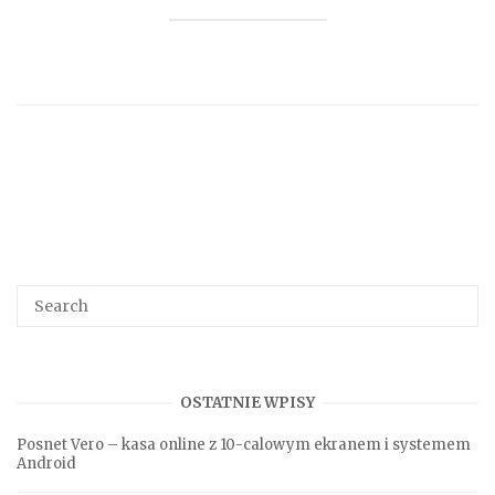
Search
SEA
for:
OSTATNIE WPISY
Posnet Vero – kasa online z 10-calowym ekranem i systemem
Android