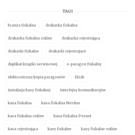
TAGI
branża fiskalna
drukarka fiskalna
drukarka fiskalna online
drukarka rejestrująca
drukarki fiskalne
drukarki rejestrujace
duplikat książki serwisowej
e-paragon fiskalny
elektroniczna kopia paragonów
Elzab
instalacja kasy fiskalnej
interfejsy komunikacyjne
kasa fiskalna
kasa fiskalna Novitus
kasa fiskalna online
kasa fiskalna Posnet
kasa rejestrująca
kasy fiskalne
kasy fiskalne online