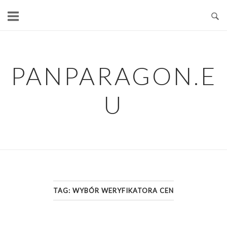
Skip
to
content
PANPARAGON.E
U
TAG:
WYBÓR WERYFIKATORA CEN