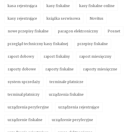
kasa rejestrująca
kasy fiskalne
kasy fiskalne online
kasy rejestrujące
książka serwisowa
Novitus
nowe przepisy fiskalne
paragon elektroniczny
Posnet
przegląd techniczny kasy fiskalnej
przepisy fiskalne
raport dobowy
raport fiskalny
raport miesięczny
raporty dobowe
raporty fiskalne
raporty miesięczne
system sprzedaży
terminale płatnicze
terminal płatniczy
urządzenia fiskalne
urządzenia peryferyjne
urządzenia rejestrujące
urządzenie fiskalne
urządzenie peryferyjne