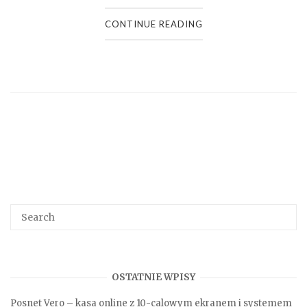
CONTINUE READING
Search
SEA
for:
OSTATNIE WPISY
Posnet Vero – kasa online z 10-calowym ekranem i systemem