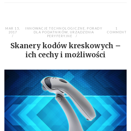
MAR 15,
INNOWACJE TECHNOLOGICZNE
,
PORADY
1
2017
DLA PODATNIKÓW
,
URZĄDZENIA
COMMENT
PERYFERYJNE
Skanery kodów kreskowych –
ich cechy i możliwości