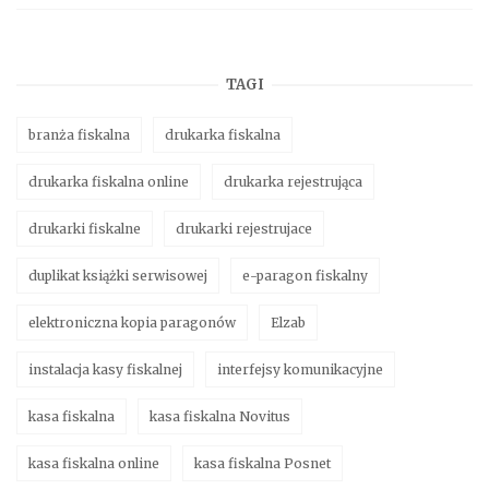
TAGI
branża fiskalna
drukarka fiskalna
drukarka fiskalna online
drukarka rejestrująca
drukarki fiskalne
drukarki rejestrujace
duplikat książki serwisowej
e-paragon fiskalny
elektroniczna kopia paragonów
Elzab
instalacja kasy fiskalnej
interfejsy komunikacyjne
kasa fiskalna
kasa fiskalna Novitus
kasa fiskalna online
kasa fiskalna Posnet