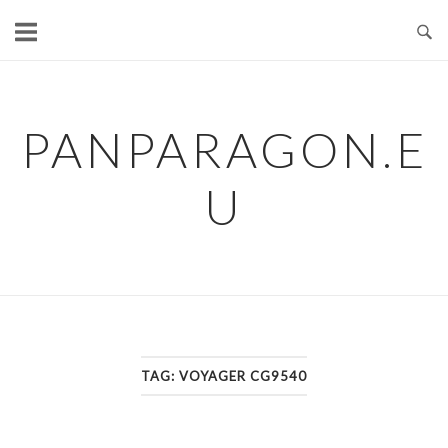
Skip
to
content
PANPARAGON.E
U
TAG:
VOYAGER CG9540