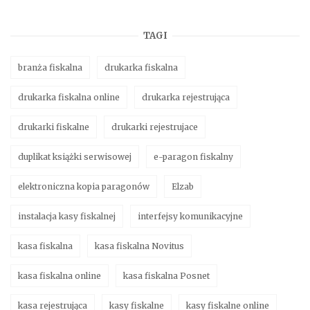
TAGI
branża fiskalna
drukarka fiskalna
drukarka fiskalna online
drukarka rejestrująca
drukarki fiskalne
drukarki rejestrujace
duplikat książki serwisowej
e-paragon fiskalny
elektroniczna kopia paragonów
Elzab
instalacja kasy fiskalnej
interfejsy komunikacyjne
kasa fiskalna
kasa fiskalna Novitus
kasa fiskalna online
kasa fiskalna Posnet
kasa rejestrująca
kasy fiskalne
kasy fiskalne online