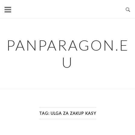
Skip
to
content
PANPARAGON.E
U
TAG:
ULGA ZA ZAKUP KASY