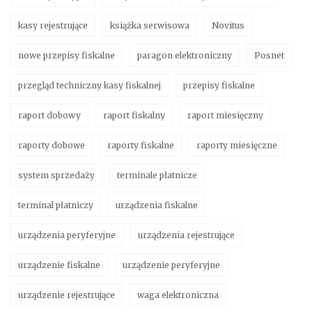
kasy rejestrujące
książka serwisowa
Novitus
nowe przepisy fiskalne
paragon elektroniczny
Posnet
przegląd techniczny kasy fiskalnej
przepisy fiskalne
raport dobowy
raport fiskalny
raport miesięczny
raporty dobowe
raporty fiskalne
raporty miesięczne
system sprzedaży
terminale płatnicze
terminal płatniczy
urządzenia fiskalne
urządzenia peryferyjne
urządzenia rejestrujące
urządzenie fiskalne
urządzenie peryferyjne
urządzenie rejestrujące
waga elektroniczna