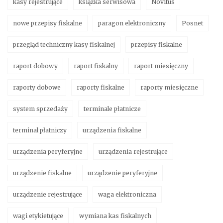
kasy rejestrujące
książka serwisowa
Novitus
nowe przepisy fiskalne
paragon elektroniczny
Posnet
przegląd techniczny kasy fiskalnej
przepisy fiskalne
raport dobowy
raport fiskalny
raport miesięczny
raporty dobowe
raporty fiskalne
raporty miesięczne
system sprzedaży
terminale płatnicze
terminal płatniczy
urządzenia fiskalne
urządzenia peryferyjne
urządzenia rejestrujące
urządzenie fiskalne
urządzenie peryferyjne
urządzenie rejestrujące
waga elektroniczna
wagi etykietujące
wymiana kas fiskalnych