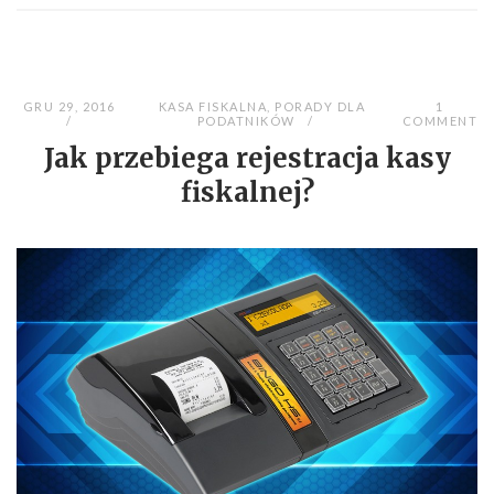
GRU 29, 2016
KASA FISKALNA
,
PORADY DLA
1
PODATNIKÓW
COMMENT
Jak przebiega rejestracja kasy
fiskalnej?