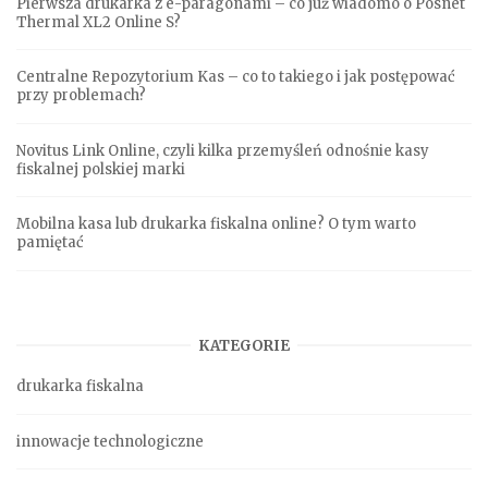
Pierwsza drukarka z e-paragonami – co już wiadomo o Posnet
Thermal XL2 Online S?
Centralne Repozytorium Kas – co to takiego i jak postępować
przy problemach?
Novitus Link Online, czyli kilka przemyśleń odnośnie kasy
fiskalnej polskiej marki
Mobilna kasa lub drukarka fiskalna online? O tym warto
pamiętać
KATEGORIE
drukarka fiskalna
innowacje technologiczne