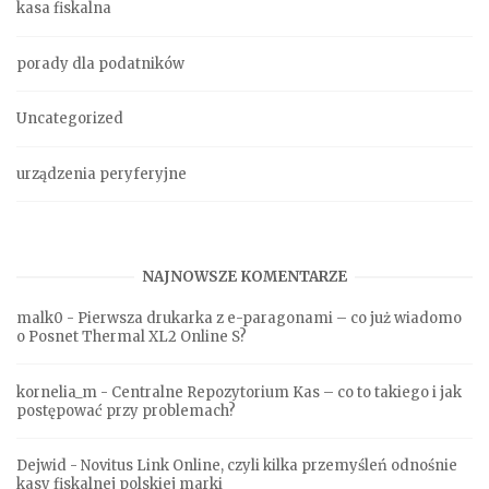
kasa fiskalna
porady dla podatników
Uncategorized
urządzenia peryferyjne
NAJNOWSZE KOMENTARZE
malk0
-
Pierwsza drukarka z e-paragonami – co już wiadomo
o Posnet Thermal XL2 Online S?
kornelia_m
-
Centralne Repozytorium Kas – co to takiego i jak
postępować przy problemach?
Dejwid
-
Novitus Link Online, czyli kilka przemyśleń odnośnie
kasy fiskalnej polskiej marki