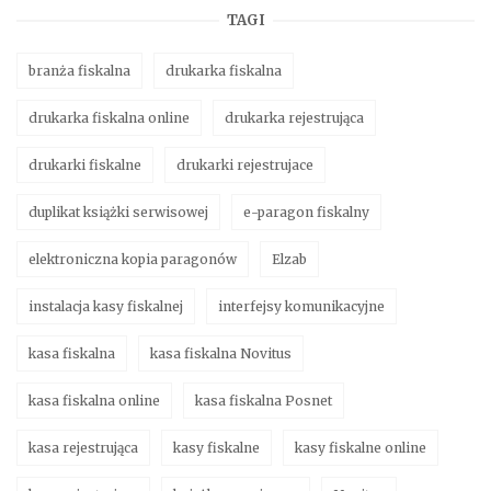
TAGI
branża fiskalna
drukarka fiskalna
drukarka fiskalna online
drukarka rejestrująca
drukarki fiskalne
drukarki rejestrujace
duplikat książki serwisowej
e-paragon fiskalny
elektroniczna kopia paragonów
Elzab
instalacja kasy fiskalnej
interfejsy komunikacyjne
kasa fiskalna
kasa fiskalna Novitus
kasa fiskalna online
kasa fiskalna Posnet
kasa rejestrująca
kasy fiskalne
kasy fiskalne online