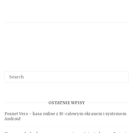
Search
SEA
for:
OSTATNIE WPISY
Posnet Vero – kasa online z 10-calowym ekranem i systemem
Android