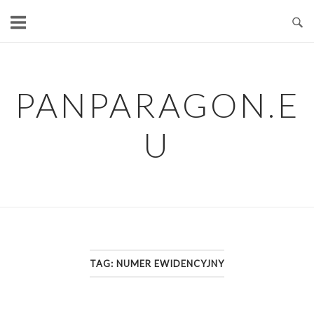
Skip
to
content
PANPARAGON.E
U
TAG:
NUMER EWIDENCYJNY