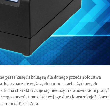
ne przez kasę fiskalną są dla danego przedsiębiorstwa
karkę o znacznie wyższych parametrach użytkowych
sama firma charakteryzuje się niedużym stanowiskiem pracy?
ącego sprzedaż musi iść też jego duża konstrukcja? Okazuje
est model Elzab Zeta.