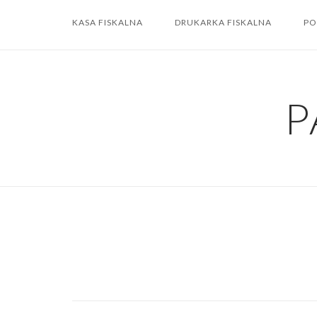
Skip
KASA FISKALNA
DRUKARKA FISKALNA
PO
to
content
P