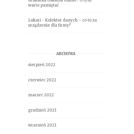
drukarka fiskalna online? O tym
warto pamiętać
Lukari
-
Kolektor danych – co to za
urządzenie dla firmy?
ARCHIWA
sierpień 2022
czerwiec 2022
marzec 2022
grudzień 2021
wrzesień 2021