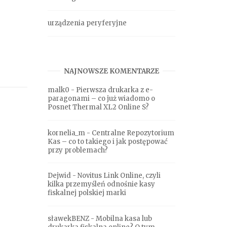
urządzenia peryferyjne
NAJNOWSZE KOMENTARZE
malk0
-
Pierwsza drukarka z e-
paragonami – co już wiadomo o
Posnet Thermal XL2 Online S?
kornelia_m
-
Centralne Repozytorium
Kas – co to takiego i jak postępować
przy problemach?
Dejwid
-
Novitus Link Online, czyli
kilka przemyśleń odnośnie kasy
fiskalnej polskiej marki
sławekBENZ
-
Mobilna kasa lub