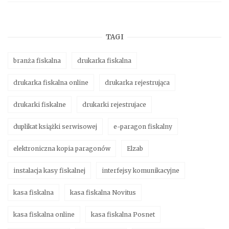
TAGI
branża fiskalna
drukarka fiskalna
drukarka fiskalna online
drukarka rejestrująca
drukarki fiskalne
drukarki rejestrujace
duplikat książki serwisowej
e-paragon fiskalny
elektroniczna kopia paragonów
Elzab
instalacja kasy fiskalnej
interfejsy komunikacyjne
kasa fiskalna
kasa fiskalna Novitus
kasa fiskalna online
kasa fiskalna Posnet