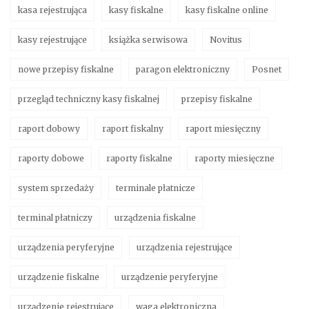
kasa rejestrująca
kasy fiskalne
kasy fiskalne online
kasy rejestrujące
książka serwisowa
Novitus
nowe przepisy fiskalne
paragon elektroniczny
Posnet
przegląd techniczny kasy fiskalnej
przepisy fiskalne
raport dobowy
raport fiskalny
raport miesięczny
raporty dobowe
raporty fiskalne
raporty miesięczne
system sprzedaży
terminale płatnicze
terminal płatniczy
urządzenia fiskalne
urządzenia peryferyjne
urządzenia rejestrujące
urządzenie fiskalne
urządzenie peryferyjne
urządzenie rejestrujące
waga elektroniczna