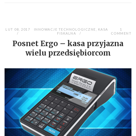
LUT 08, 2017
INNOWACJE TECHNOLOGICZNE
,
KASA
1
FISKALNA
COMMENT
Posnet Ergo – kasa przyjazna
wielu przedsiębiorcom