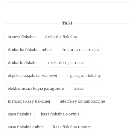
TAGI
branża fiskalna
drukarka fiskalna
drukarka fiskalna online
drukarka rejestrująca
drukarki fiskalne
drukarki rejestrujace
duplikat książki serwisowej
e-paragon fiskalny
elektroniczna kopia paragonów
Elzab
instalacja kasy fiskalnej
interfejsy komunikacyjne
kasa fiskalna
kasa fiskalna Novitus
kasa fiskalna online
kasa fiskalna Posnet