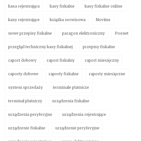
kasa rejestrująca
kasy fiskalne
kasy fiskalne online
kasy rejestrujące
książka serwisowa
Novitus
nowe przepisy fiskalne
paragon elektroniczny
Posnet
przegląd techniczny kasy fiskalnej
przepisy fiskalne
raport dobowy
raport fiskalny
raport miesięczny
raporty dobowe
raporty fiskalne
raporty miesięczne
system sprzedaży
terminale płatnicze
terminal płatniczy
urządzenia fiskalne
urządzenia peryferyjne
urządzenia rejestrujące
urządzenie fiskalne
urządzenie peryferyjne