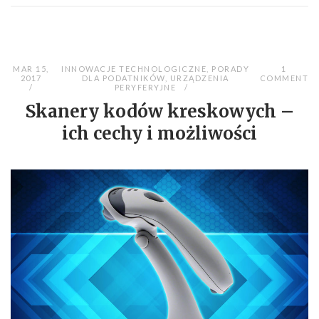
MAR 15,
INNOWACJE TECHNOLOGICZNE
,
PORADY
1
2017
DLA PODATNIKÓW
,
URZĄDZENIA
COMMENT
PERYFERYJNE
Skanery kodów kreskowych –
ich cechy i możliwości