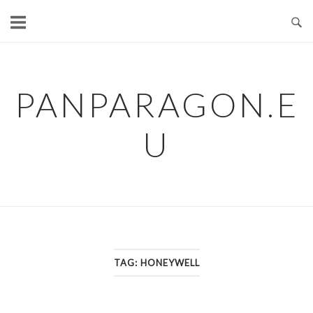
Skip
to
content
PANPARAGON.E
U
TAG:
HONEYWELL