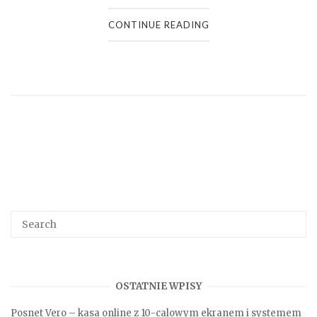
CONTINUE READING
Search
SEA
for:
OSTATNIE WPISY
Posnet Vero – kasa online z 10-calowym ekranem i systemem