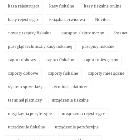
kasa rejestrująca
kasy fiskalne
kasy fiskalne online
kasy rejestrujące
książka serwisowa
Novitus
nowe przepisy fiskalne
paragon elektroniczny
Posnet
przegląd techniczny kasy fiskalnej
przepisy fiskalne
raport dobowy
raport fiskalny
raport miesięczny
raporty dobowe
raporty fiskalne
raporty miesięczne
system sprzedaży
terminale płatnicze
terminal płatniczy
urządzenia fiskalne
urządzenia peryferyjne
urządzenia rejestrujące
urządzenie fiskalne
urządzenie peryferyjne