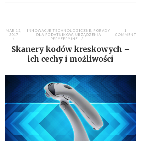
MAR 15,
INNOWACJE TECHNOLOGICZNE
,
PORADY
1
2017
DLA PODATNIKÓW
,
URZĄDZENIA
COMMENT
PERYFERYJNE
Skanery kodów kreskowych –
ich cechy i możliwości