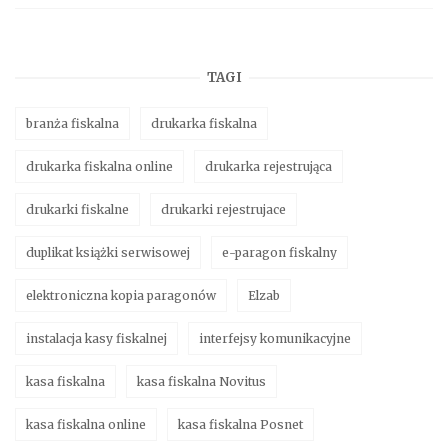
TAGI
branża fiskalna
drukarka fiskalna
drukarka fiskalna online
drukarka rejestrująca
drukarki fiskalne
drukarki rejestrujace
duplikat książki serwisowej
e-paragon fiskalny
elektroniczna kopia paragonów
Elzab
instalacja kasy fiskalnej
interfejsy komunikacyjne
kasa fiskalna
kasa fiskalna Novitus
kasa fiskalna online
kasa fiskalna Posnet