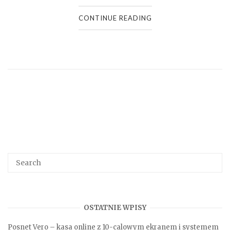
CONTINUE READING
Search
SEA
for:
OSTATNIE WPISY
Posnet Vero – kasa online z 10-calowym ekranem i systemem