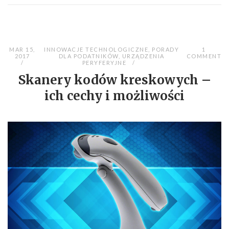
MAR 15,
INNOWACJE TECHNOLOGICZNE
,
PORADY
1
2017
DLA PODATNIKÓW
,
URZĄDZENIA
COMMENT
PERYFERYJNE
Skanery kodów kreskowych –
ich cechy i możliwości