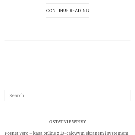
CONTINUE READING
Search
SEA
for:
OSTATNIE WPISY
Posnet Vero – kasa online z 10-calowym ekranem i systemem