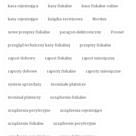
kasa rejestrująca
kasy fiskalne
kasy fiskalne online
kasy rejestrujące
książka serwisowa
Novitus
nowe przepisy fiskalne
paragon elektroniczny
Posnet
przegląd techniczny kasy fiskalnej
przepisy fiskalne
raport dobowy
raport fiskalny
raport miesięczny
raporty dobowe
raporty fiskalne
raporty miesięczne
system sprzedaży
terminale płatnicze
terminal płatniczy
urządzenia fiskalne
urządzenia peryferyjne
urządzenia rejestrujące
urządzenie fiskalne
urządzenie peryferyjne