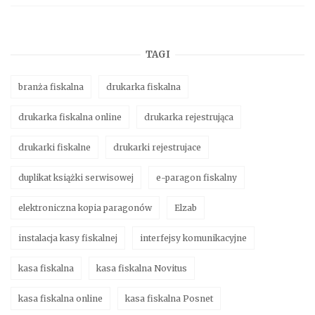
TAGI
branża fiskalna
drukarka fiskalna
drukarka fiskalna online
drukarka rejestrująca
drukarki fiskalne
drukarki rejestrujace
duplikat książki serwisowej
e-paragon fiskalny
elektroniczna kopia paragonów
Elzab
instalacja kasy fiskalnej
interfejsy komunikacyjne
kasa fiskalna
kasa fiskalna Novitus
kasa fiskalna online
kasa fiskalna Posnet